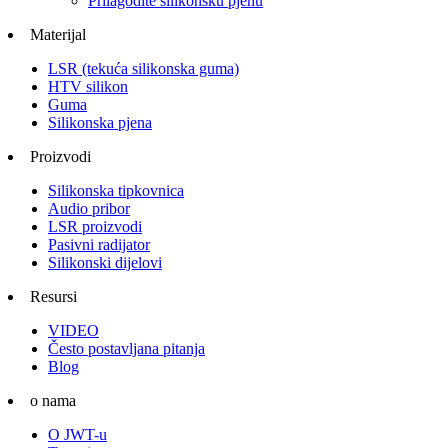
Prilagodite silikonsku pjenu
Materijal
LSR (tekuća silikonska guma)
HTV silikon
Guma
Silikonska pjena
Proizvodi
Silikonska tipkovnica
Audio pribor
LSR proizvodi
Pasivni radijator
Silikonski dijelovi
Resursi
VIDEO
Često postavljana pitanja
Blog
o nama
O JWT-u