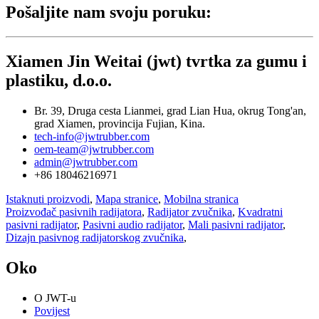
Pošaljite nam svoju poruku:
Xiamen Jin Weitai (jwt) tvrtka za gumu i
plastiku, d.o.o.
Br. 39, Druga cesta Lianmei, grad Lian Hua, okrug Tong'an,
grad Xiamen, provincija Fujian, Kina.
tech-info@jwtrubber.com
oem-team@jwtrubber.com
admin@jwtrubber.com
+86 18046216971
Istaknuti proizvodi
,
Mapa stranice
,
Mobilna stranica
Proizvođač pasivnih radijatora
,
Radijator zvučnika
,
Kvadratni
pasivni radijator
,
Pasivni audio radijator
,
Mali pasivni radijator
,
Dizajn pasivnog radijatorskog zvučnika
,
Oko
O JWT-u
Povijest