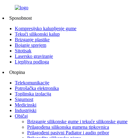
Sposobnost
Kompresijsko kalupljenje gume
Tekući silikonski kalup
Brizganje plastike
Bojanje sprejem
Sitotisak
Lasersko graviranje
Ljepljiva podloga
Otopina
Telekomunikacije
Potrošačka elektronika
Toplinska izolacija
Sigurnost
Medicinski
Industrijski
Običaj
Brizganje silikonske gume i tekuće silikonske gume
Prilagođena silikonska gumena tipkovnica
Prilagođeni pasivni Padiator i audio pribor